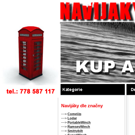
Navijáky dle značny
--->
ComeUp
--->
Lodar
--->
PortableWinch
--->
RamseyWinch
--->
Smittybilt
--->
SuperWinch