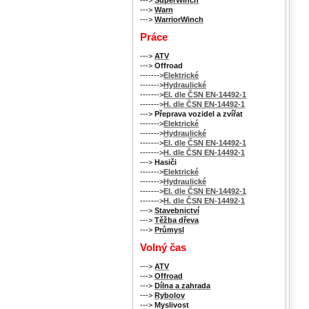
--->
Warn
--->
WarriorWinch
Práce
--->
ATV
--->
Offroad
------->
Elektrické
------->
Hydraulické
------->
El. dle ČSN EN-14492-1
------->
H. dle ČSN EN-14492-1
--->
Přeprava vozidel a zvířat
------->
Elektrické
------->
Hydraulické
------->
El. dle ČSN EN-14492-1
------->
H. dle ČSN EN-14492-1
--->
Hasiči
------->
Elektrické
------->
Hydraulické
------->
El. dle ČSN EN-14492-1
------->
H. dle ČSN EN-14492-1
--->
Stavebnictví
--->
Těžba dřeva
--->
Průmysl
Volný čas
--->
ATV
--->
Offroad
--->
Dílna a zahrada
--->
Rybolov
--->
Myslivost