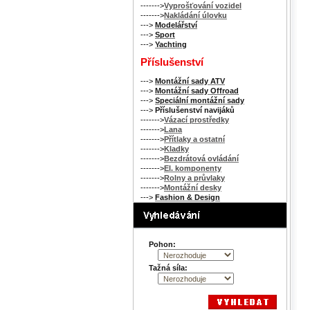
------->
Vyprošťování vozidel
------->
Nakládání úlovku
--->
Modelářství
--->
Sport
--->
Yachting
Příslušenství
--->
Montážní sady ATV
--->
Montážní sady Offroad
--->
Speciální montážní sady
--->
Příslušenství navijáků
------->
Vázací prostředky
------->
Lana
------->
Přítlaky a ostatní
------->
Kladky
------->
Bezdrátová ovládání
------->
El. komponenty
------->
Rolny a průvlaky
------->
Montážní desky
--->
Fashion & Design
Pohon:
Tažná síla: